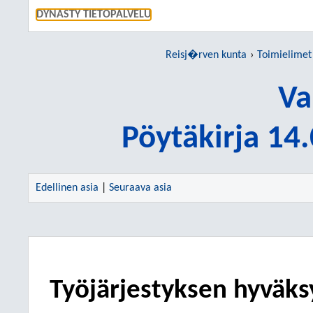
SIIRRY S
DYNASTY TIETOPALVELU
Reisj�rven kunta
Toimielimet
Va
Pöytäkirja 14
Edellinen asia
|
Seuraava asia
Työjärjestyksen hyväk