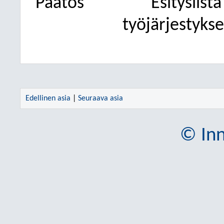
Päätös
Esityslist
työjärjestykse
Edellinen asia
|
Seuraava asia
© Inn