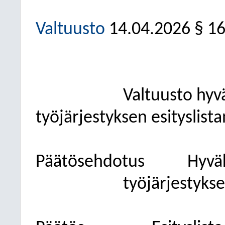
Valtuusto
14.04.2026
§ 1
Valtuusto
hyv
työjärjestyksen esityslist
Päätösehdotus
Hyväk
työjärjestykse