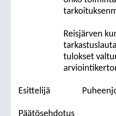
onko toiminta 
tarkoituksenmu
Reisjärven k
tarkastuslaut
tulokset valtu
arviointikert
Esittelijä
Puheenj
Päätösehdotus