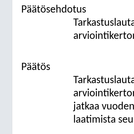
Päätösehdotus
Tarkastuslaut
arviointikert
Päätös
Tarkastuslaut
arviointikerto
jatkaa vuoden
laatimista se