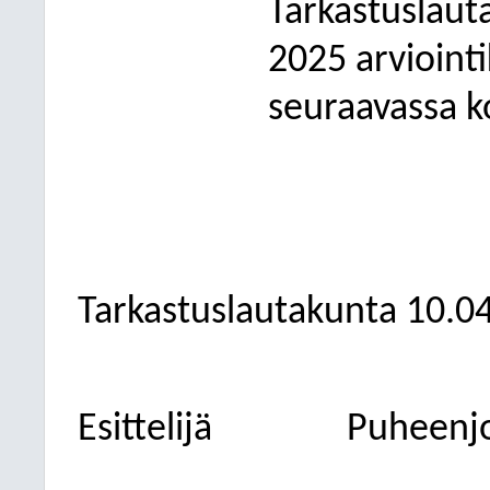
Tarkastuslaut
2025 arvioint
seuraavassa k
Tarkastuslautakunta 10.0
Esittelijä
Puheenj