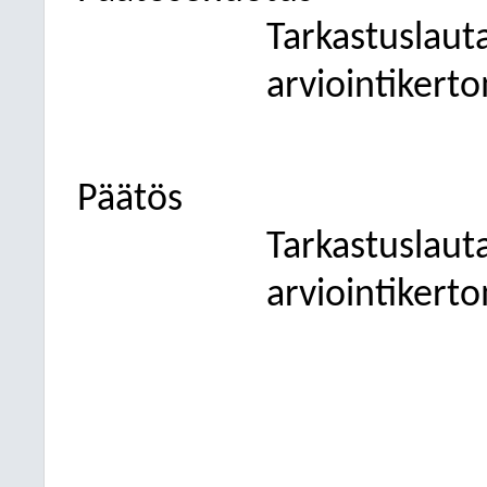
Tarkastuslaut
arviointikert
Päätös
Tarkastuslaut
arviointikert