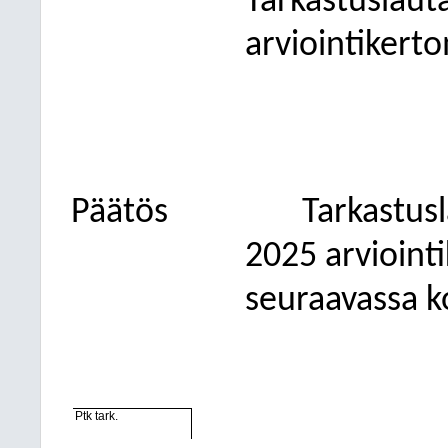
Tarkastuslaut
arviointikert
Päätös
Tarkastus
2025 arvioint
seuraavassa k
Ptk tark.