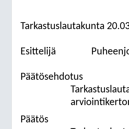
Tarkastuslautakunta 20.0
Esittelijä
Puheenj
Päätösehdotus
Tarkastuslaut
arviointikert
Päätös