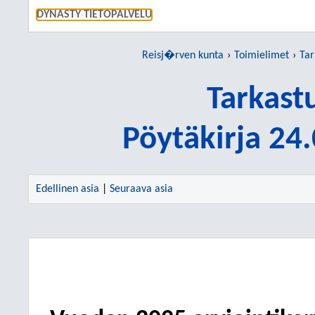
SIIRRY S
DYNASTY TIETOPALVELU
Reisj�rven kunta
Toimielimet
Tar
Tarkast
Pöytäkirja 24
Edellinen asia
|
Seuraava asia