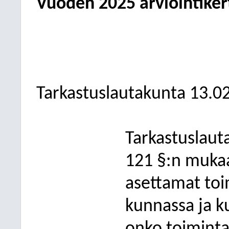
Vuoden 2025 arviointike
Tarkastuslautakunta 13.0
Tarkastuslaut
121 §:n mukaa
asettamat toi
kunnassa ja k