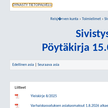
SIIRRY S
DYNASTY TIETOPALVELU
Reisj�rven kunta
Toimielimet
Si
Sivist
Pöytäkirja 15
Edellinen asia
|
Seuraava asia
Liitteet
Yleiskirje 8/2025
Varhaiskasvatuksen asiakasmaksut 1.8.2026 alka