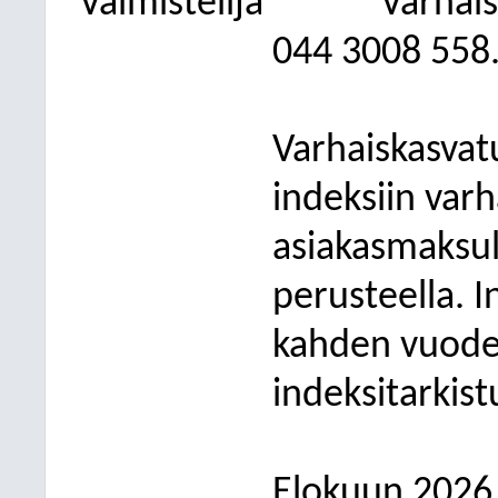
Valmistelija
Varhais
044 3008 558
Varhaiskasvat
indeksiin var
asiakasmaksul
perusteella. 
kahden vuoden
indeksitarkist
Elokuun 2026 