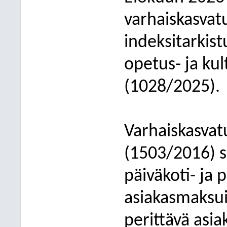
varhaiskasvat
indeksitarkis
opetus- ja kul
(1028/2025).
Varhaiskasvat
(1503/2016) 
päiväkoti- ja 
asiakasmaksui
perittävä asi