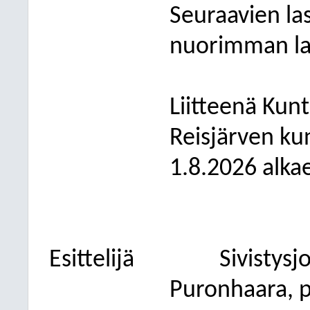
Seuraavien la
nuorimman la
Liitteenä Kunt
Reisjärven ku
1.8.2026 alka
Esittelijä
Sivistys
Puronhaara
, 