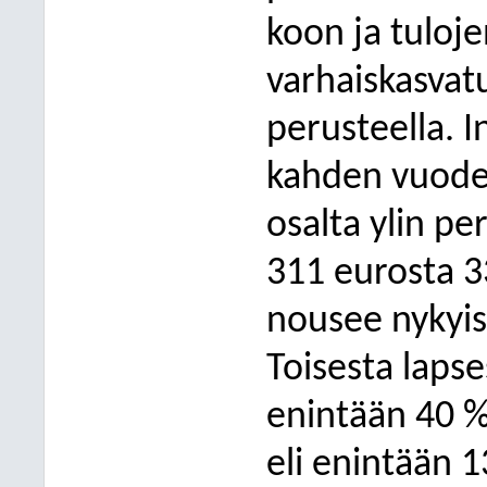
koon ja tuloj
varhaiskasvat
perusteella. 
kahden vuode
osalta ylin p
311 eurosta 3
nousee nykyis
Toisesta laps
enintään 40 
eli enintään 