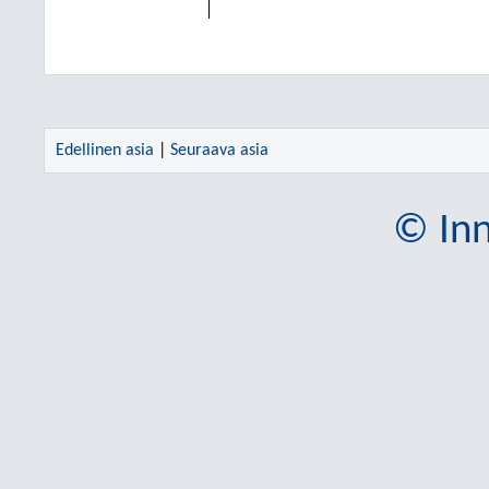
Edellinen asia
|
Seuraava asia
© Inn