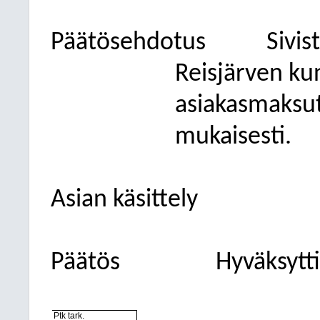
Päätösehdotus
Sivis
Reisjärven ku
asiakasmaksut
mukaisesti.
Asian käsittely
Päätös
Hyväksytti
Ptk tark.