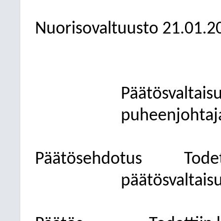
Nuorisovaltuusto
21.01.2
Päätösvaltais
puheenjohtaj
Päätösehdotus
Todet
päätösvaltais