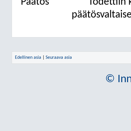
Päätös
Todettiin k
päätösvaltaise
Edellinen asia
|
Seuraava asia
© Inn