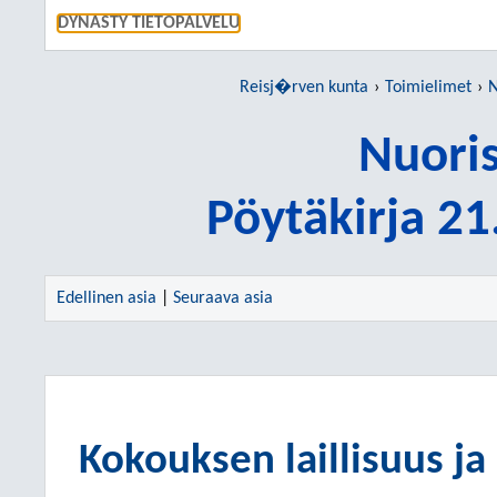
SIIRRY S
DYNASTY TIETOPALVELU
Reisj�rven kunta
Toimielimet
N
Nuori
Pöytäkirja 2
Edellinen asia
|
Seuraava asia
Kokouksen laillisuus ja