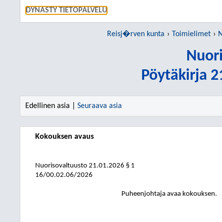
SIIRRY S
DYNASTY TIETOPALVELU
Reisj�rven kunta
Toimielimet
N
Nuori
Pöytäkirja 
Edellinen asia |
Seuraava asia
Kokouksen avaus
Nuorisovaltuusto
21.01.2026
§ 1
16/00.02.06/2026
Puheenjohtaja avaa kokouksen.