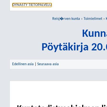
SIIRRY S
DYNASTY TIETOPALVELU
Reisj�rven kunta
Toimielimet
Kunn
Pöytäkirja 20
Edellinen asia
|
Seuraava asia