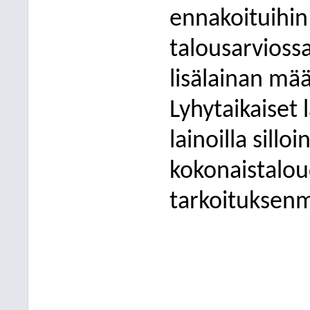
ennakoituihin
talousarviossa
lisälainan mä
Lyhytaikaiset 
lainoilla sillo
kokonaistaloud
tarkoituksenm