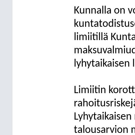
Kunnalla on v
kuntatodistu
limiitillä Kun
maksuvalmiud
lyhytaikaisen 
Limiitin korot
rahoitusriskej
Lyhytaikaisen
talousarvion m