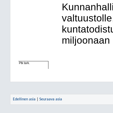
Kunnanhalli
valtuustoll
kuntatodist
miljoonaan
Ptk tark.
Edellinen asia
|
Seuraava asia