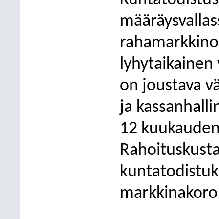
Kuntatodistus
määräysvallas
rahamarkkinoi
lyhytaikainen
on joustava v
ja kassanhallin
12 kuukauden 
Rahoituskust
kuntatodistuk
markkinakoro