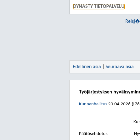
DYNASTY TIETOPALVELU
Reisj�
Edellinen asia
|
Seuraava asia
Työjärjestyksen hyväksymin
Kunnanhallitus
20.04.2026
§ 76
Kun
Päätösehdotus
Hyv