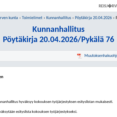
SIIRRY SUORAAN PÄÄSISÄLTÖÖN
REISJ�RV
rven kunta
Toimielimet
Kunnanhallitus
Pöytäkirja 20.04.2026
Kunnanhallitus
Pöytäkirja 20.04.2026/Pykälä 76
Muutoksenhakuohj
en
nanhallitus
hyväksyy kokouksen työjärjestyksen esityslistan mukaisesti.
äksytään esityslista kokouksen työjärjestykseksi.