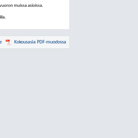
nvuoron muissa asioissa.
lla.
e
Kokousasia PDF-muodossa