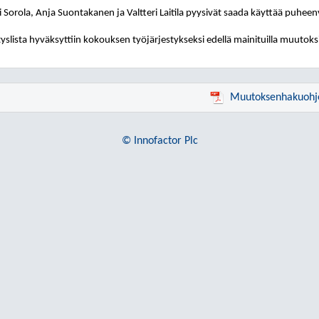
i Sorola, Anja Suontakanen ja Valtteri Laitila pyysivät saada käyttää puhee
tyslista hyväksyttiin kokouksen työjärjestykseksi edellä mainituilla muutoksi
Muutoksenhakuohj
© Innofactor Plc