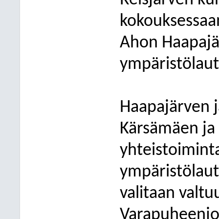
Reisjärven ku
kokouksessaan
Ahon Haapajä
ympäristölaut
Haapajärven j
Kärsämäen ja 
yhteistoimin
ympäristölau
valitaan valt
Varapuheenjoh