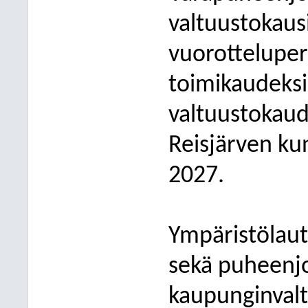
valtuustokaus
vuorotteluper
toimikaudeksi
valtuustokaud
Reisjärven ku
2027.
Ympäristölaut
sekä puheenjo
kaupunginvalt