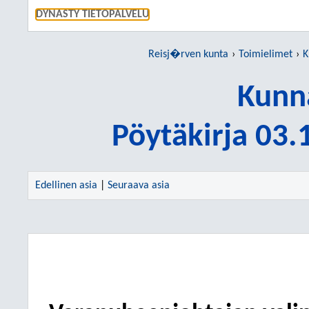
SIIRRY S
DYNASTY TIETOPALVELU
Reisj�rven kunta
Toimielimet
K
Kunn
Pöytäkirja 03
Edellinen asia
|
Seuraava asia