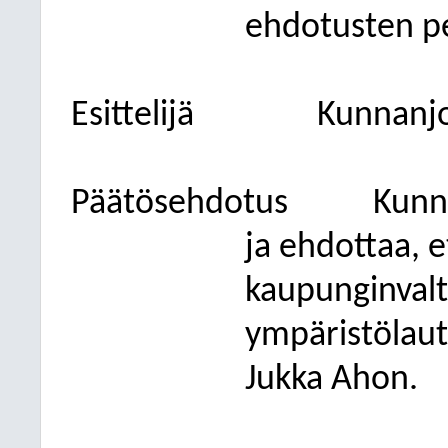
ehdotusten pe
Esittelijä
Kunnanjo
Päätösehdotus
Kunn
ja ehdottaa, 
kaupunginvaltu
ympäristölau
Jukka Ahon.