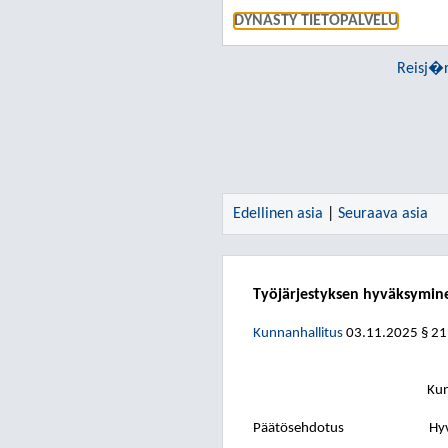
DYNASTY TIETOPALVELU
Reisj�r
Edellinen asia
|
Seuraava asia
Työjärjestyksen hyväksymin
Kunnanhallitus
03.11.2025
§ 2
Kun
Päätösehdotus
Hyv