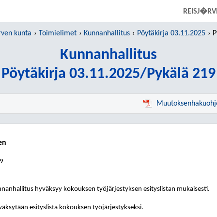
SIIRRY SUORAAN PÄÄSISÄLTÖÖN
REISJ�RV
ven kunta
Toimielimet
Kunnanhallitus
Pöytäkirja 03.11.2025
P
Kunnanhallitus
Pöytäkirja 03.11.2025/Pykälä 219
Muutoksenhakuohj
en
19
nanhallitus
hyväksyy kokouksen työjärjestyksen esityslistan mukaisesti.
äksytään esityslista kokouksen työjärjestykseksi.