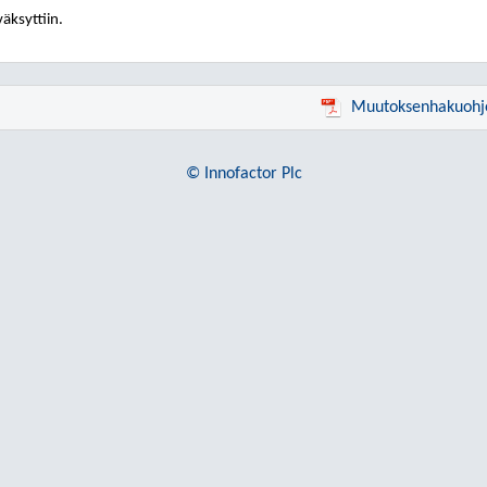
äksyttiin.
Muutoksenhakuohj
© Innofactor Plc