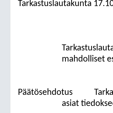
Tarkastuslautakunta
17.1
Tarkastuslaut
mahdolliset esi
Päätösehdotus
Tark
asiat tiedokse