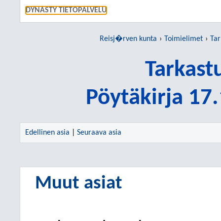
SIIRRY S
DYNASTY TIETOPALVELU
Reisj�rven kunta
Toimielimet
Tar
Tarkast
Pöytäkirja 17
Edellinen asia
|
Seuraava asia
Muut asiat