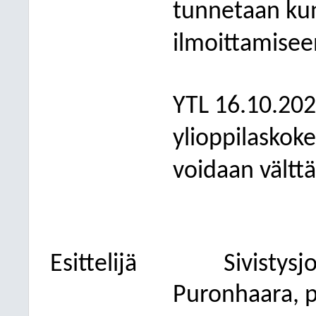
tunnetaan kun
ilmoittamisee
YTL 16.10.202
ylioppilaskoke
voidaan välttä
Esittelijä
Sivistys
Puronhaara
, 