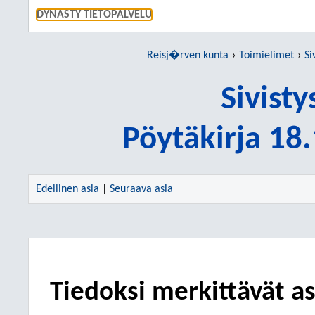
SIIRRY S
DYNASTY TIETOPALVELU
Reisj�rven kunta
Toimielimet
Si
Sivist
Pöytäkirja 18
Edellinen asia
|
Seuraava asia
Tiedoksi merkittävät as