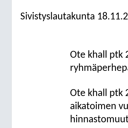
Sivistyslautakunta
18.11.
Ote khall ptk 
ryhmäperhepä
Ote khall ptk
aikatoimen vu
hinnastomuut