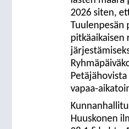
lasten määrä 
2026 siten, et
Tuulenpesän p
pitkäaikaisen
järjestämisek
Ryhmäpäiväkod
Petäjähovista 
vapaa-aikatoi
Kunnanhallitu
Huuskonen ilm