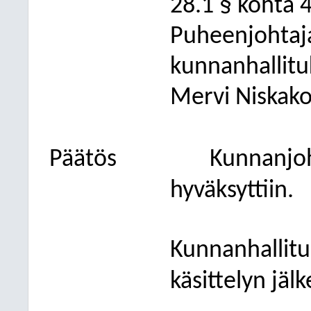
28.1 § kohta 
Puheenjohtaja
kunnanhallitu
Mervi Niskako
Päätös
Kunnanjo
hyväksyttiin.
Kunnanhallitu
käsittelyn jäl