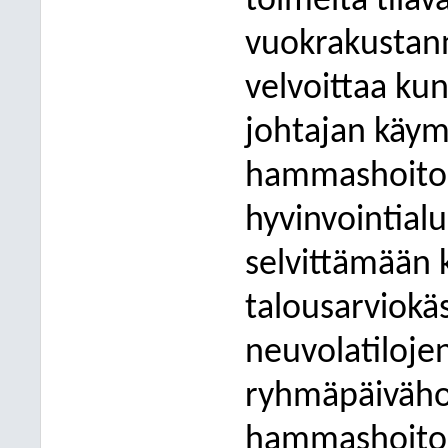
toimelta tila
vuokrakustann
velvoittaa ku
johtajan käym
hammashoitola
hyvinvointial
selvittämään 
talousarviokä
neuvolatiloje
ryhmäpäiväho
hammashoitol