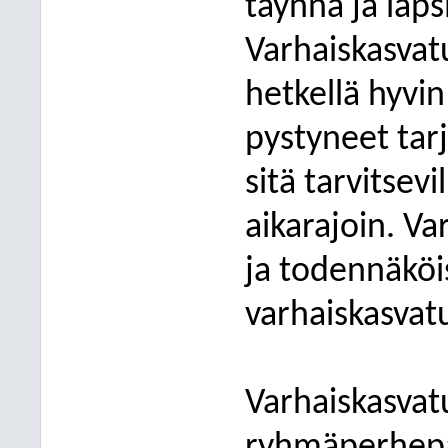
täynnä ja lapsi
Varhaiskasvat
hetkellä hyvi
pystyneet tar
sitä tarvitsev
aikarajoin. Va
ja todennäköi
varhaiskasvat
Varhaiskasvatu