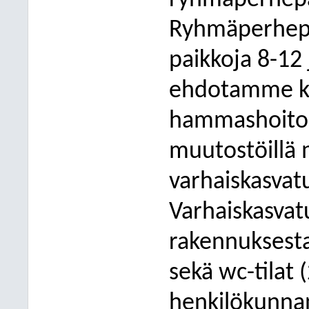
ryhmäperhepä
Ryhmäperhepä
paikkoja 8-12 j
ehdotamme ke
hammashoitola
muutostöillä 
varhaiskasvat
Varhaiskasvatu
rakennuksest
sekä wc-tilat (2
henkilökunnan