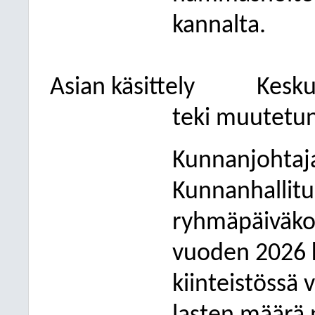
kannalta.
Asian käsittely
Kesku
teki muutetu
Kunnanjohtaja
Kunnanhallitu
ryhmäpäiväkot
vuoden 2026 k
kiinteistössä 