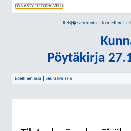
SIIRRY S
DYNASTY TIETOPALVELU
Reisj�rven kunta
Toimielimet
K
Kunn
Pöytäkirja 27
Edellinen asia
|
Seuraava asia