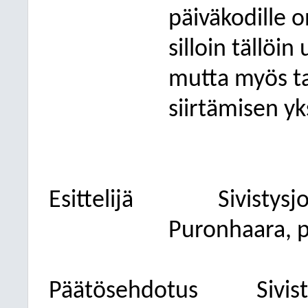
päiväkodille 
silloin tällöi
mutta myös ta
siirtämisen yk
Esittelijä
Sivistys
Puronhaara, p
Päätösehdotus
Sivis