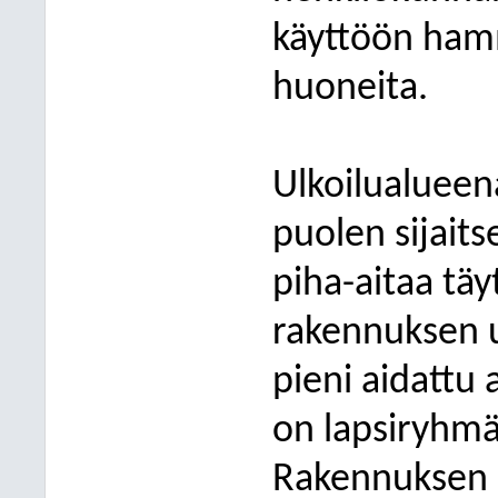
käyttöön ham
huoneita.
Ulkoilualueena
puolen sijaits
piha-aitaa tä
rakennuksen u
pieni aidattu a
on lapsiryhmä 
Rakennuksen si