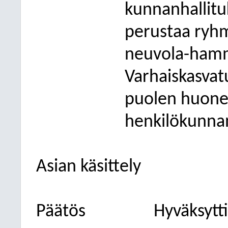
kunnanhallituk
perustaa ryh
neuvola-ham
Varhaiskasvat
puolen huoneet
henkilökunnan
Asian käsittely
Päätös
Hyväksytti