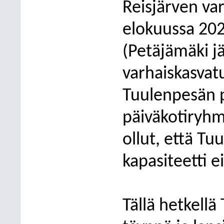
Reisjärven va
elokuussa 20
(Petäjämäki j
varhaiskasvatu
Tuulenpesän p
päiväkotiryhm
ollut, että T
kapasiteetti e
Tällä hetkell