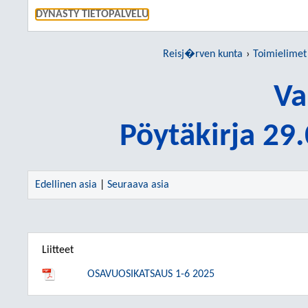
SIIRRY S
DYNASTY TIETOPALVELU
Reisj�rven kunta
Toimielimet
Va
Pöytäkirja 29
Edellinen asia
|
Seuraava asia
Liitteet
OSAVUOSIKATSAUS 1-6 2025