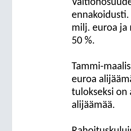
Valtionosuude
ennakoidusti.
milj. euroa j
50 %.
Tammi-maalis
euroa alijääm
tulokseksi on
alijäämää.