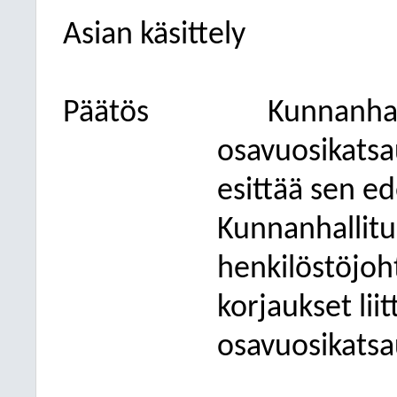
Asian käsittely
Päätös
Kunnanhal
osavuosikatsa
esittää sen ed
Kunnanhallitus
henkilöstöjoht
korjaukset lii
osavuosikats