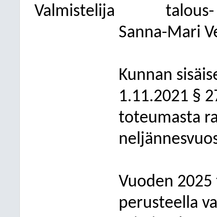
Valmistelija
talous-
Sanna-Mari V
Kunnan sisäis
1.11.2021 § 
toteumasta r
neljännesvuos
Vuoden 2025
perusteella v