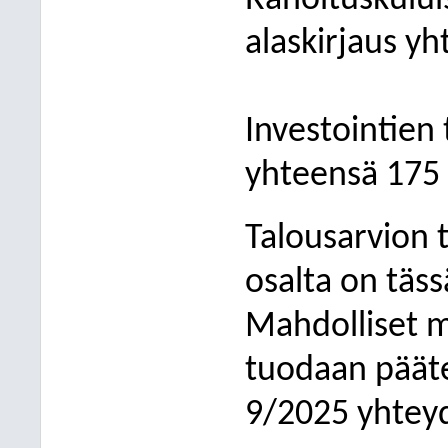
Rahoituskului
alaskirjaus y
Investointien
yhteensä 175
Talousarvion 
osalta on täs
Mahdolliset 
tuodaan pääte
9/2025 yhtey