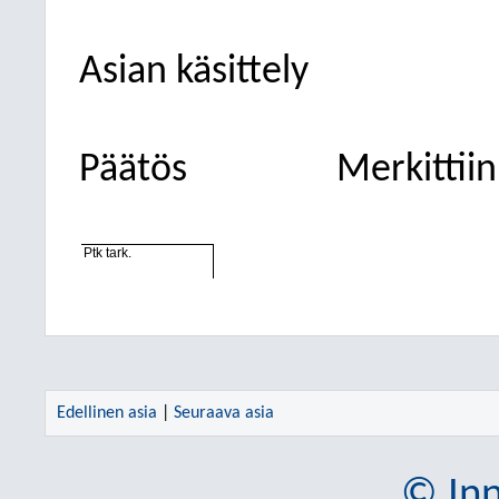
Asian käsittely
Päätös
Merkittiin
Ptk tark.
Edellinen asia
|
Seuraava asia
© Inn