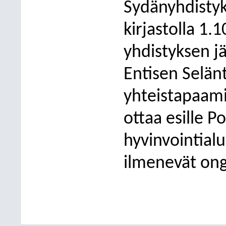
Sydänyhdistyk
kirjastolla 1.
yhdistyksen j
Entisen Selän
yhteistapaami
ottaa esille 
hyvinvointial
ilmenevät on