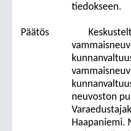
tiedokseen.
Päätös
Keskustelt
vammaisneuvo
kunnanvaltuus
vammaisneuvo
kunnanvaltuus
neuvoston puh
Varaedustajaks
Haapaniemi. M