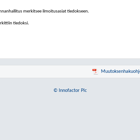
nanhallitus merkitsee ilmoitusasiat tiedokseen.
kittiin tiedoksi.
Muutoksenhakuohj
© Innofactor Plc