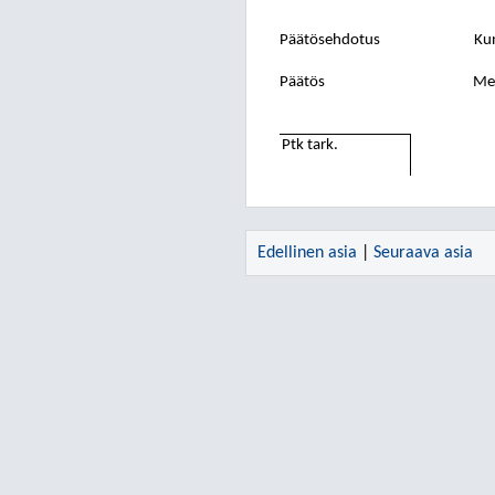
Päätösehdotus
Kun
Päätös
Mer
Ptk tark.
Edellinen asia
|
Seuraava asia