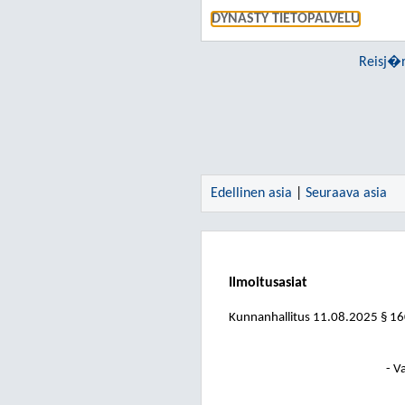
DYNASTY TIETOPALVELU
Reisj�r
Edellinen asia
|
Seuraava asia
Ilmoitusasiat
Kunnanhallitus
11.08.2025
§ 1
- V