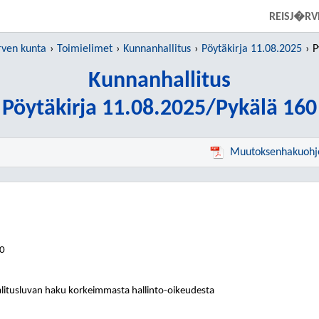
SIIRRY SUORAAN PÄÄSISÄLTÖÖN
REISJ�RV
ven kunta
Toimielimet
Kunnanhallitus
Pöytäkirja 11.08.2025
P
Kunnanhallitus
Pöytäkirja 11.08.2025/Pykälä 160
Muutoksenhakuohj
60
alitusluvan haku korkeimmasta hallinto-oikeudesta