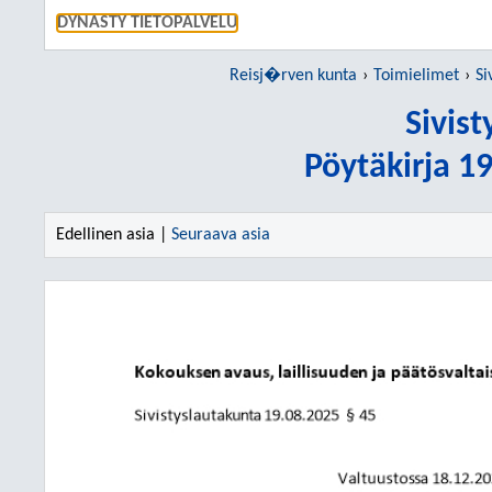
SIIRRY S
DYNASTY TIETOPALVELU
Reisj�rven kunta
Toimielimet
Si
Sivis
Pöytäkirja 1
Edellinen asia |
Seuraava asia