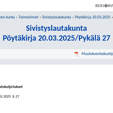
SIIRRY SUORAAN PÄÄSISÄLTÖÖN
REISJ�RV
ven kunta
Toimielimet
Sivistyslautakunta
Pöytäkirja 20.03.2025
Sivistyslautakunta
Pöytäkirja 20.03.2025/Pykälä 27
Muutoksenhakuohj