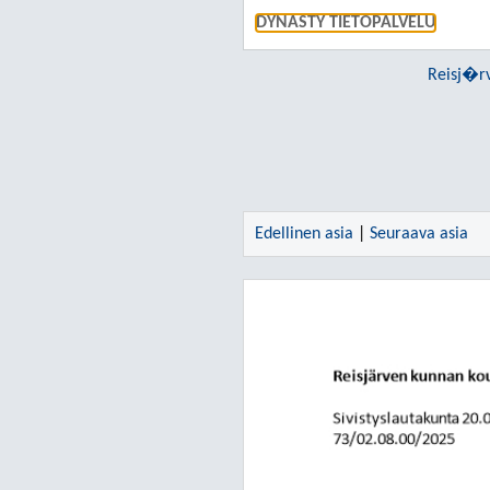
DYNASTY TIETOPALVELU
Reisj�r
Edellinen asia
|
Seuraava asia