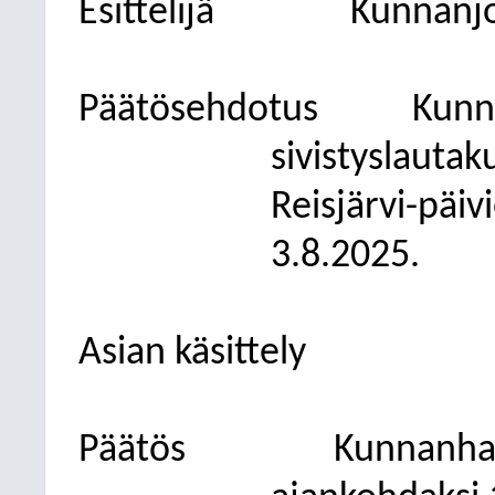
Esittelijä
Kunnanjo
Päätösehdotus
Kunn
sivistyslautak
Reisjärvi-päiv
3.8.2025.
Asian käsittely
Päätös
Kunnanhall