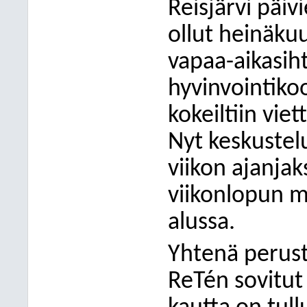
Reisjärvi päiv
ollut heinäku
vapaa-aikasiht
hyvinvointiko
kokeiltiin vie
Nyt keskustel
viikon ajanja
viikonlopun m
alussa.
Yhtenä perust
ReTén sovitut