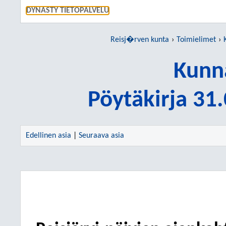
SIIRRY S
DYNASTY TIETOPALVELU
Reisj�rven kunta
Toimielimet
Kunn
Pöytäkirja 31
Edellinen asia
|
Seuraava asia