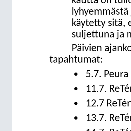
kautta on tull
lyhyemmästä j
käytetty sitä
suljettuna ja 
Päivien ajank
tapahtumat:
5.7. Peura 
11.7. ReT
12.7 ReTé
13.7. ReT