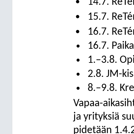
14.7. ReT
15.7. ReT
16.7. ReT
16.7. Paikal
1.–3.8. Op
2.8. JM-kis
8.–9.8. Kr
Vapaa-aikasiht
ja yrityksiä s
pidetään 1.4.2