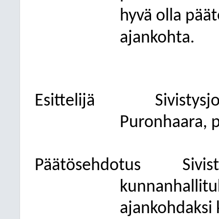
hyvä olla päät
ajankohta.
Esittelijä
Sivistys
Puronhaara, p
Päätösehdotus
Sivis
kunnanhallituk
ajankohdaksi k