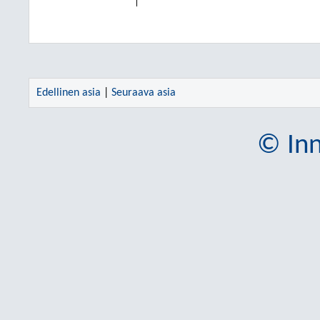
Edellinen asia
|
Seuraava asia
© Inn