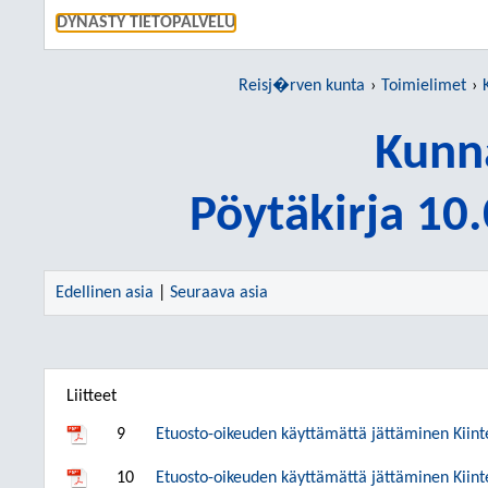
SIIRRY S
DYNASTY TIETOPALVELU
Reisj�rven kunta
Toimielimet
Kunn
Pöytäkirja 10
Edellinen asia
|
Seuraava asia
Liitteet
9
Etuosto-oikeuden käyttämättä jättäminen Kiint
10
Etuosto-oikeuden käyttämättä jättäminen Kiinte