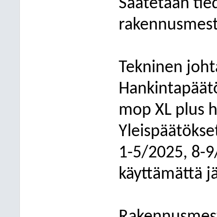
Saatetaan tied
rakennusmesta
Tekninen joht
Hankintapäätö
mop XL plus h
Yleispäätökse
1-5/2025, 8-
käyttämättä j