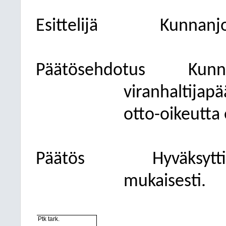
Esittelijä
Kunnanjo
Päätösehdotus
Kunn
viranhaltijapä
otto-oikeutta 
Päätös
Hyväksytt
mukaisesti.
Ptk tark.