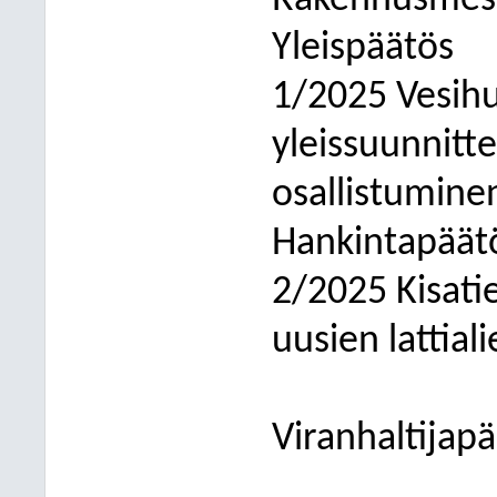
Rakennusmest
Yleispäätös
1/2025 Vesihu
yleissuunnitt
osallistumine
Hankintapäät
2/2025 Kisati
uusien lattial
Viranhaltijapä