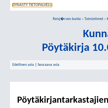
SIIRRY S
DYNASTY TIETOPALVELU
Reisj�rven kunta
Toimielimet
Kunn
Pöytäkirja 10
Edellinen asia
|
Seuraava asia
Pöytäkirjantarkastajien