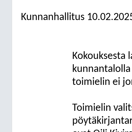
Kunnanhallitus
10.02.202
Kokouksesta l
kunnantalolla 
toimielin ei j
Toimielin val
pöytäkirjanta