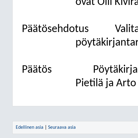
ovat Oili Kivir
Päätösehdotus
Valit
pöytäkirjanta
Päätös
Pöytäkirjan
Pietilä ja Art
Edellinen asia
|
Seuraava asia