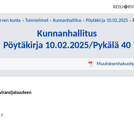
SIIRRY SUORAAN PÄÄSISÄLTÖÖN
REISJ�RV
rven kunta
Toimielimet
Kunnanhallitus
Pöytäkirja 10.02.2025
Kunnanhallitus
Pöytäkirja 10.02.2025/Pykälä 40
Muutoksenhakuohj
viransijaisuuteen
 7