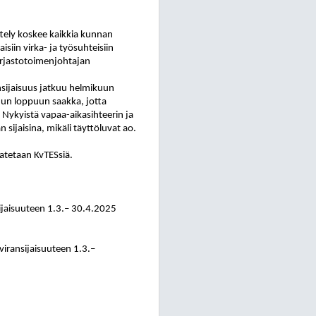
ely koskee kaikkia kunnan
aisiin virka- ja työsuhteisiin
irjastotoimenjohtajan
nsijaisuus jatkuu helmikuun
uun loppuun saakka, jotta
. Nykyistä vapaa-aikasihteerin ja
sijaisina, mikäli täyttöluvat ao.
atetaan KvTESsiä.
ijaisuuteen 1.3.– 30.4.2025
viransijaisuuteen 1.3.–