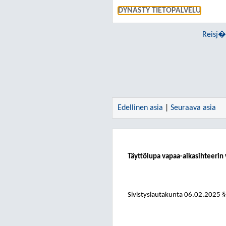
DYNASTY TIETOPALVELU
Reisj�
Edellinen asia
|
Seuraava asia
Täyttölupa vapaa-aikasihteerin 
Sivistyslautakunta 06.02.2025 §