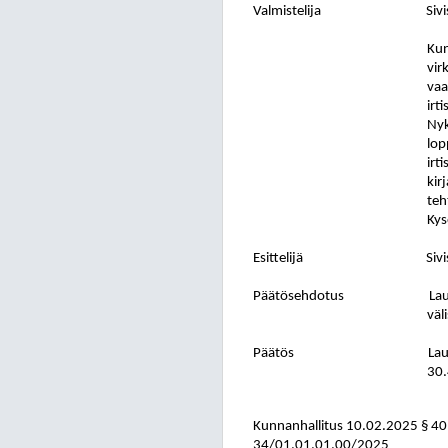
Valmistelija
Siv
Kun
vir
vaa
irt
Nyk
lop
irt
kir
teh
Kys
Esittelijä
Siv
Päätösehdotus
Lau
väl
Päätös
Lau
30.
Kunnanhallitus
10.02.2025
§ 40
34/01.01.01.00/2025