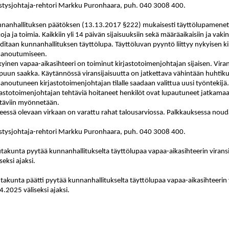
istysjohtaja-rehtori Markku Puronhaara, puh. 040 3008 400.
nanhallituksen päätöksen (13.13.2017 §222) mukaisesti täyttölupamenett
koja ja toimia. Kaikkiin yli 14 päivän sijaisuuksiin sekä määräaikaisiin ja vakin
ditaan kunnanhallituksen täyttölupa. Täyttöluvan pyyntö liittyy nykyisen k
isanoutumiseen.
yinen vapaa-aikasihteeri on toiminut kirjastotoimenjohtajan sijaisen. Vira
puun saakka. Käytännössä viransijaisuutta on jatkettava vähintään huhtik
isanoutuneen kirjastotoimenjohtajan tilalle saadaan valittua uusi työntekijä
jastotoimenjohtajan tehtäviä hoitaneet henkilöt ovat lupautuneet jatkamaan 
täviin myönnetään.
eessä olevaan virkaan on varattu rahat talousarviossa. Palkkauksessa noud
istysjohtaja-rehtori Markku Puronhaara, puh. 040 3008 400.
takunta pyytää kunnanhallitukselta täyttölupaa vapaa-aikasihteerin virans
iseksi ajaksi.
takunta päätti pyytää kunnanhallitukselta täyttölupaa vapaa-aikasihteerin 
4.2025 väliseksi ajaksi.