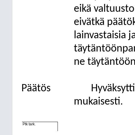
eikä valtuusto
eivätkä päätö
lainvastaisia j
täytäntöönpan
ne täytäntöön
Päätös
Hyväksytt
mukaisesti.
Ptk tark.