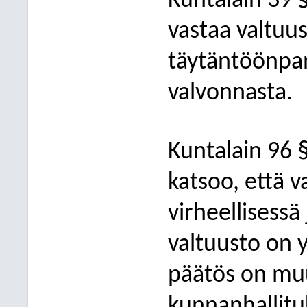
Kuntalain 39 
vastaa valtuu
täytäntöönpan
valvonnasta.
Kuntalain 96 
katsoo, että 
virheellisessä
valtuusto on y
päätös on muu
kunnanhallitu