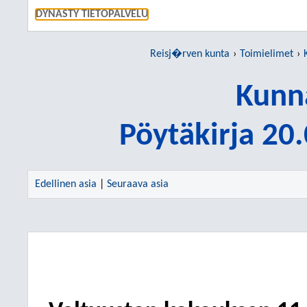
SIIRRY S
DYNASTY TIETOPALVELU
Reisj�rven kunta
Toimielimet
Kunn
Pöytäkirja 20
Edellinen asia
|
Seuraava asia