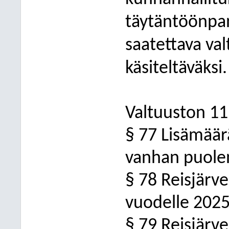
täytäntöönpan
saatettava va
käsiteltäväksi.
Valtuuston 11
§ 77 Lisämäär
vanhan puolen
§ 78 Reisjärv
vuodelle 202
§ 79 Reisjärv