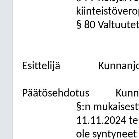
kiinteistöver
§ 80 Valtuute
Esittelijä
Kunnanjo
Päätösehdotus
Kunna
§:n mukaisest
11.11.2024 te
ole syntyneet 