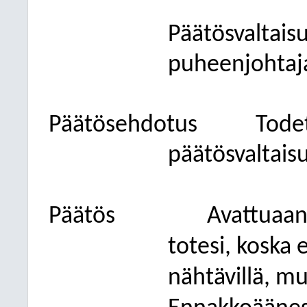
Päätösvaltais
puheenjohtaj
Päätösehdotus
Todet
päätösvaltais
Päätös
Avattuaan
totesi, koska e
nähtävillä, mut