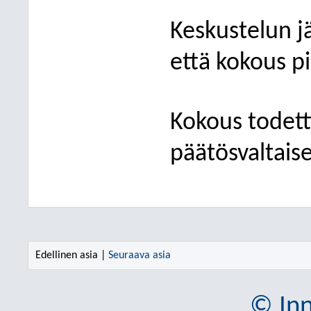
Keskustelun j
että kokous pi
Kokous todettii
päätösvaltaise
Edellinen asia |
Seuraava asia
© Inn