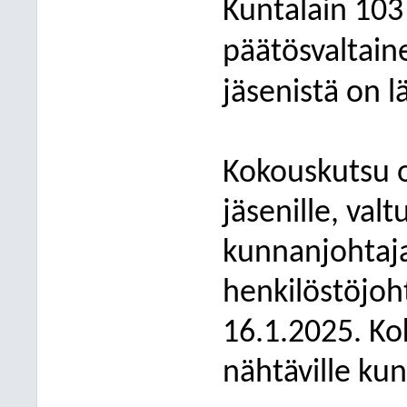
Kuntalain 103
päätösvaltai
jäsenistä on l
Kokouskutsu o
jäsenille, val
kunnanjohtajal
henkilöstöjoht
16.1.2025. Ko
nähtäville kun