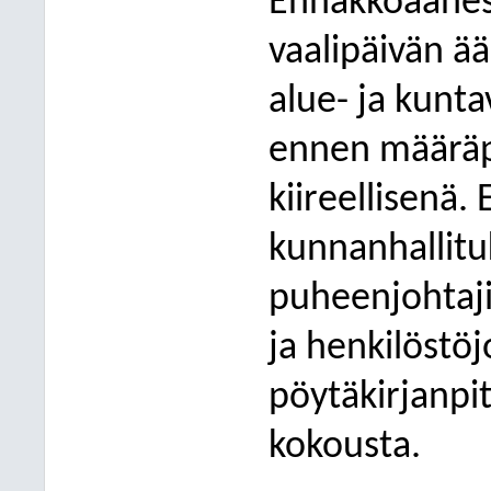
Ennakkoäänest
vaalipäivän ä
alue- ja kunta
ennen määräpä
kiireellisenä. 
kunnanhallituk
puheenjohtajis
ja henkilöstöj
pöytäkirjanpit
kokousta.