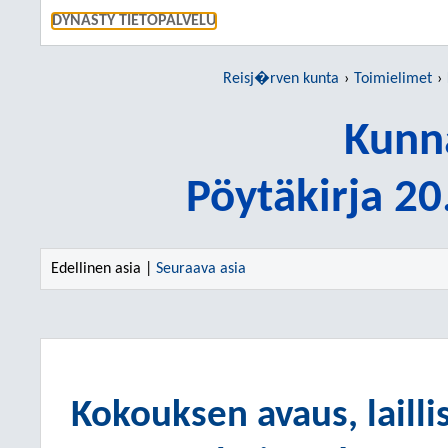
SIIRRY S
DYNASTY TIETOPALVELU
Reisj�rven kunta
Toimielimet
Kunn
Pöytäkirja 2
Edellinen asia |
Seuraava asia
Kokouksen avaus, lailli