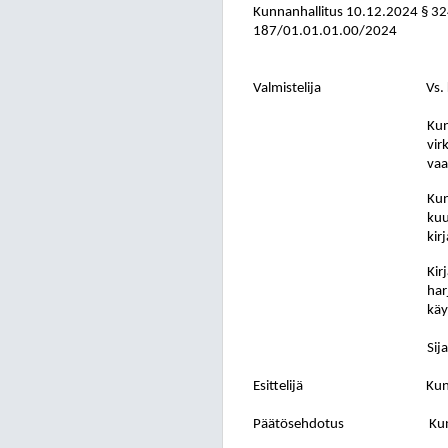
Kunnanhallitus
10.12.2024
§ 3
187/01.01.01.00/2024
Valmistelija
Vs.
Kun
vir
vaa
Kun
kuu
kir
Kir
har
käy
Sij
Esittelijä
Kun
Päätösehdotus
Kun