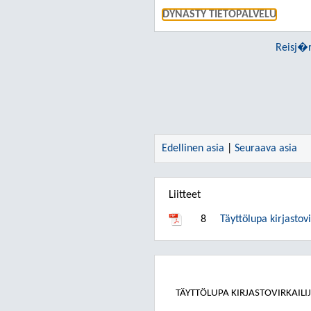
DYNASTY TIETOPALVELU
Reisj�r
Edellinen asia
|
Seuraava asia
Liitteet
8
Täyttölupa kirjastovi
TÄYTTÖLUPA KIRJASTOVIRKAILI