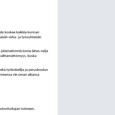
ly koskee kaikkia kunnan
aisiin virka- ja työsuhteisiin
on pitämättömiä lomia lähes neljä
 välttämättömyys, koska
sekä työkokeilija ja peruskoulun
amisensa vie oman aikansa
rjastonhoitajan toimeen.