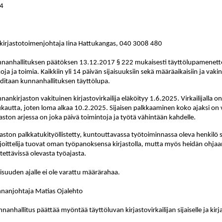
24
 kirjastotoimenjohtaja Iina Hattukangas, 040 3008 480
nanhallituksen päätöksen 13.12.2017 § 222 mukaisesti täyttölupamenette
koja ja toimia. Kaikkiin yli 14 päivän sijaisuuksiin sekä määräaikaisiin ja vakin
ditaan kunnanhallituksen täyttölupa.
nankirjaston vakituinen kirjastovirkailija eläköityy 1.6.2025. Virkailijalla 
kautta, joten loma alkaa 10.2.2025. Sijaisen palkkaaminen koko ajaksi on
jaston arjessa on joka päivä toimintoja ja työtä vähintään kahdelle.
jaston palkkatukityöllistetty, kuntouttavassa työtoiminnassa oleva henkilö 
joittelija tuovat oman työpanoksensa kirjastolla, mutta myös heidän ohja
tettävissä olevasta työajasta.
aisuuden ajalle ei ole varattu määrärahaa.
nanjohtaja Matias Ojalehto
nanhallitus päättää myöntää täyttöluvan kirjastovirkailijan sijaiselle ja ki