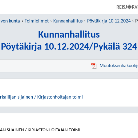
SIIRRY SUORAAN PÄÄSISÄLTÖÖN
REISJ�RV
ven kunta
Toimielimet
Kunnanhallitus
Pöytäkirja 10.12.2024
P
Kunnanhallitus
Pöytäkirja 10.12.2024/Pykälä 324
Muutoksenhakuohj
rkailijan sijainen / Kirjastonhoitajan toimi
JAN SIJAINEN / KIRJASTONHOITAJAN TOIMI