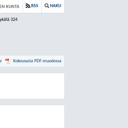
RSS
HAKU
EN KUNTA
ykälä 324
e
Kokousasia PDF-muodossa