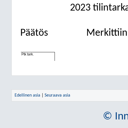
2023 tilintark
Päätös
Merkittiin
Ptk tark.
Edellinen asia
|
Seuraava asia
© Inn