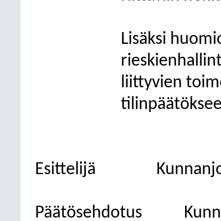
Lisäksi huomi
rieskienhalli
liittyvien to
tilinpäätökse
Esittelijä
Kunnanjo
Päätösehdotus
Kunn