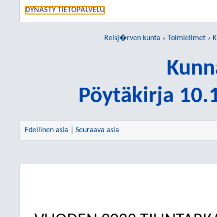
SIIRRY S
DYNASTY TIETOPALVELU
Reisj�rven kunta
Toimielimet
K
Kunn
Pöytäkirja 10
Edellinen asia
|
Seuraava asia