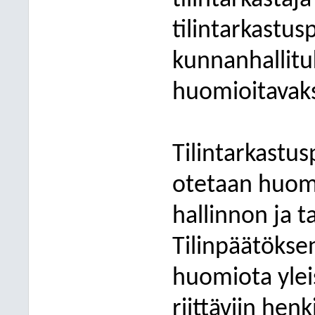
tilintarkastaja
tilintarkastus
kunnanhallituk
huomioitavaks
Tilintarkastus
otetaan huom
hallinnon ja 
Tilinpäätökse
huomiota yleis
riittäviin henk