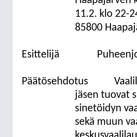
Haapajärven 
11.2. klo 22-2
85800 Haapajä
Esittelijä
Puheenj
Päätösehdotus
Vaal
jäsen tuovat s
sinetöidyn vaa
sekä muun vaa
keskusvaalila