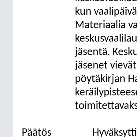
kun vaalipäiv
Materiaalia v
keskusvaalilau
jäsentä. Kesk
jäsenet vievät
pöytäkirjan H
keräilypistee
toimitettavaksi
Päätös
Hyväksytti