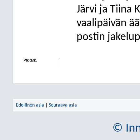
Järvi ja Tiina
vaalipäivän ä
postin jakelu
Ptk tark.
Edellinen asia
|
Seuraava asia
© Inn