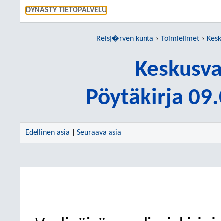
SIIRRY S
DYNASTY TIETOPALVELU
Reisj�rven kunta
Toimielimet
Kesk
Keskusva
Pöytäkirja 09
Edellinen asia
|
Seuraava asia