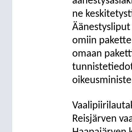
äänestysasiaki
ne keskitetyst
Äänestysliput 
omiin pakette
omaan pakettii
tunnistetiedot
oikeusministe
Vaalipiirilau
Reisjärven vaa