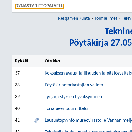
SIIRRY S
DYNASTY TIETOPALVELU
Reisjärven kunta
Toimielimet
Tekni
Teknin
Pöytäkirja 27.05
Pykälä
Otsikko
37
Kokouksen avaus, laillisuuden ja päätösvalta
38
Pöytäkirjantarkastajien valinta
39
Työjärjestyksen hyväksyminen
40
Torialueen suunnittelu
41
Lausuntopyyntö museovirastolle Vanhan meije