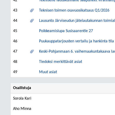
42
Tekniselle lautakunnalle saapuneet viranhalti
43
Teknisen toimen osavuosikatsaus Q1/2026
44
Lausunto Järviseudun jätelautakunnan toimial
45
Poikkeamislupa Susisaarentie 27
46
Puukauppatarjousten vertailu ja hankinta tila
47
Keski-Pohjanmaan 6. vaihemaakuntakaava la
48
Tiedoksi merkittävät asiat
49
Muut asiat
Osallistuja
Sorola Kari
Aho Minna