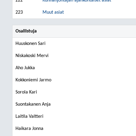
222
Kunnanjohtajan ajankohtaiset asiat
223
Muut asiat
Osallistuja
Huuskonen Sari
Niskakoski Mervi
Aho Jukka
Kokkoniemi Jarmo
Sorola Kari
Suontakanen Anja
Laitila Valtteri
Haikara Jonna