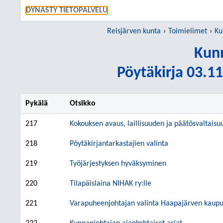
SIIRRY S
DYNASTY TIETOPALVELU
Reisjärven kunta
Toimielimet
Ku
Kunn
Pöytäkirja 03.11
Pykälä
Otsikko
217
Kokouksen avaus, laillisuuden ja päätösvaltais
218
Pöytäkirjantarkastajien valinta
219
Työjärjestyksen hyväksyminen
220
Tilapäislaina NIHAK ry:lle
221
Varapuheenjohtajan valinta Haapajärven kaup