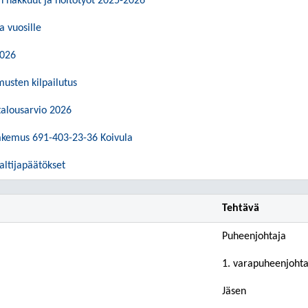
n hakkuut ja hoitotyöt 2025-2026
 vuosille
2026
sten kilpailutus
talousarvio 2026
akemus 691-403-23-36 Koivula
altijapäätökset
Tehtävä
Puheenjohtaja
1. varapuheenjohta
Jäsen