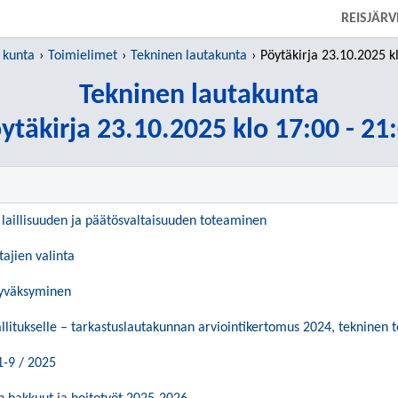
SIIRRY SUORAAN PÄÄSISÄLTÖÖN
REISJÄR
 kunta
Toimielimet
Tekninen lautakunta
Pöytäkirja 23.10.2025 klo 1
Tekninen lautakunta
ytäkirja 23.10.2025 klo 17:00 - 21
laillisuuden ja päätösvaltaisuuden toteaminen
tajien valinta
hyväksyminen
litukselle – tarkastuslautakunnan arviointikertomus 2024, tekninen 
1-9 / 2025