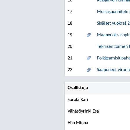
16
Reisjärven kunna
17
Metsäsuunnitelma
18
Sisäiset vuokrat 
19
Maanvuokrasopimu
20
Teknisen toimen 
21
Poikkeamislupah
22
Saapuneet viranh
Osallistuja
Sorola Kari
Vähäsöyrinki Esa
Aho Minna