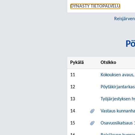
DYNASTY TIETOPALVELU
Reisjärven
Pö
Pykälä
Otsikko
11
Kokouksen avaus, 
12
Pöytäkirjantarkas
13
Työjärjestyksen 
14
Vastaus kunnanhal
15
Osavuosikatsaus 