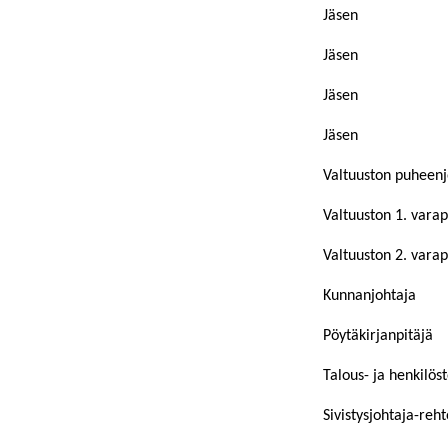
Jäsen
Jäsen
Jäsen
Jäsen
Valtuuston puheenj
Valtuuston 1. vara
Valtuuston 2. vara
Kunnanjohtaja
Pöytäkirjanpitäjä
Talous- ja henkilös
Sivistysjohtaja-reht