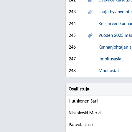
242
Osavuosikatsaus 
243
Laaja hyvinvoint
244
Reisjärven kunnan
245
Vuoden 2025 maase
246
Kunnanjohtajan aj
247
Ilmoitusasiat
248
Muut asiat
Osallistuja
Huuskonen Sari
Niskakoski Mervi
Paavola Jussi