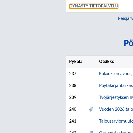
DYNASTY TIETOPALVELU
Reisjär
Pö
Pykälä
Otsikko
237
Kokouksen avaus, 
238
Pöytäkirjantarkas
239
Työjärjestyksen 
240
Vuoden 2026 talo
241
Talousarviomuuto