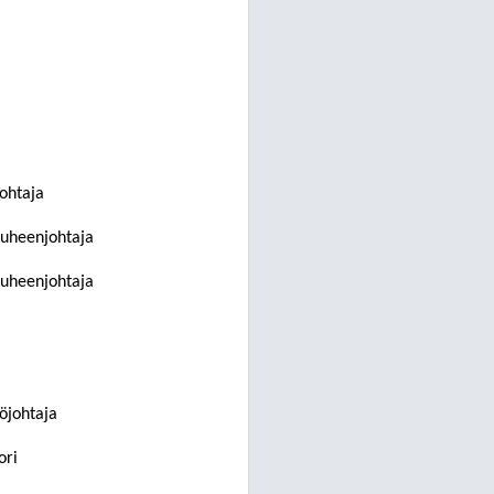
ohtaja
puheenjohtaja
puheenjohtaja
töjohtaja
ori