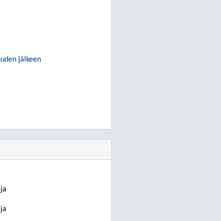
uuden jälkeen
ja
ja