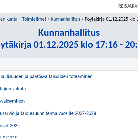
SIIRRY SUORAAN PÄÄSISÄLTÖÖN
REISJÄR
ven kunta
Toimielimet
Kunnanhallitus
Pöytäkirja 01.12.2025 klo 17:16
Kunnanhallitus
ytäkirja 01.12.2025 klo 17:16 - 20
laillisuuden ja päätösvaltaisuuden toteaminen
tajien valinta
hyväksyminen
usarvio ja taloussuunnitelma vuosille 2027-2028
kset 2025