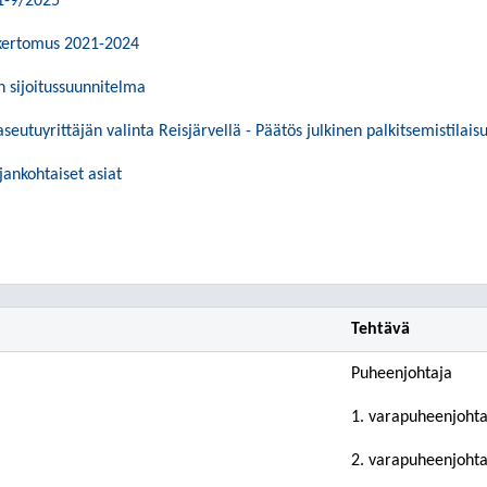
1-9/2025
ikertomus 2021-2024
 sijoitussuunnitelma
utuyrittäjän valinta Reisjärvellä - Päätös julkinen palkitsemistilais
ankohtaiset asiat
Tehtävä
Puheenjohtaja
1. varapuheenjohta
2. varapuheenjohta