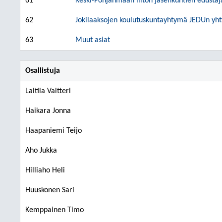
61
Keski-Pohjanmaan liiton jäsenkuntien edustaj
62
Jokilaaksojen koulutuskuntayhtymä JEDUn yh
63
Muut asiat
Osallistuja
Laitila Valtteri
Haikara Jonna
Haapaniemi Teijo
Aho Jukka
Hilliaho Heli
Huuskonen Sari
Kemppainen Timo