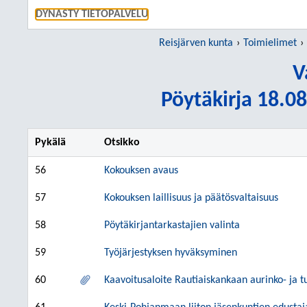
SIIRRY S
DYNASTY TIETOPALVELU
Reisjärven kunta
Toimielimet
V
Pöytäkirja 18.08
Pykälä
Otsikko
56
Kokouksen avaus
57
Kokouksen laillisuus ja päätösvaltaisuus
58
Pöytäkirjantarkastajien valinta
59
Työjärjestyksen hyväksyminen
60
Kaavoitusaloite Rautiaiskankaan aurinko- ja t