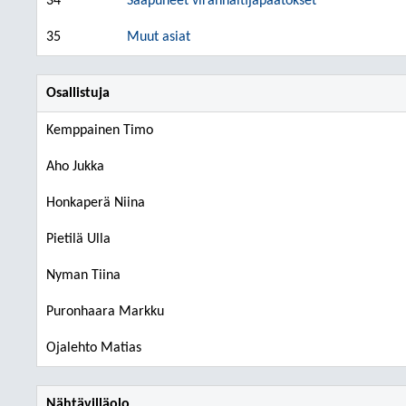
34
Saapuneet viranhaltijapäätökset
35
Muut asiat
Osallistuja
Kemppainen Timo
Aho Jukka
Honkaperä Niina
Pietilä Ulla
Nyman Tiina
Puronhaara Markku
Ojalehto Matias
Nähtävilläolo