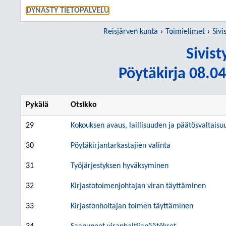
SIIRRY S
DYNASTY TIETOPALVELU
Reisjärven kunta
Toimielimet
Sivi
Sivis
Pöytäkirja 08.04
Pykälä
Otsikko
29
Kokouksen avaus, laillisuuden ja päätösvaltais
30
Pöytäkirjantarkastajien valinta
31
Työjärjestyksen hyväksyminen
32
Kirjastotoimenjohtajan viran täyttäminen
33
Kirjastonhoitajan toimen täyttäminen