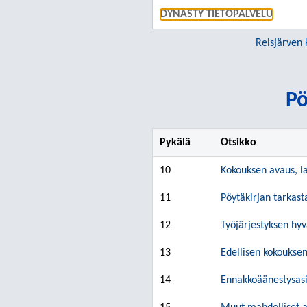
DYNASTY TIETOPALVELU
Reisjärven 
Pö
Pykälä
Otsikko
10
Kokouksen avaus, l
11
Pöytäkirjan tarkas
12
Työjärjestyksen hy
13
Edellisen kokoukse
14
Ennakkoäänestysasi