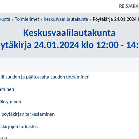
SIIRRY SUORAAN PÄÄSISÄLTÖÖN
REISJÄR
kunta
Toimielimet
Keskusvaalilautakunta
Pöytäkirja 24.01.2024 klo 
Keskusvaalilautakunta
ytäkirja 24.01.2024 klo 12:00 - 14
aillisuuden ja päätösvaltaisuuden toteaminen
taminen
väksyminen
n pöytäkirjan tarkastaminen
akirjojen tarkastus