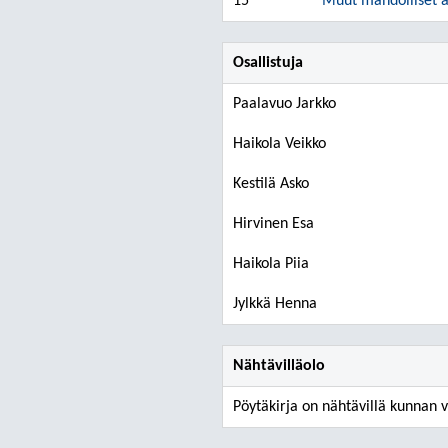
15
Muut mahdolliset a
Osallistuja
Paalavuo Jarkko
Haikola Veikko
Kestilä Asko
Hirvinen Esa
Haikola Piia
Jylkkä Henna
Nähtävilläolo
Pöytäkirja on nähtävillä kunnan v