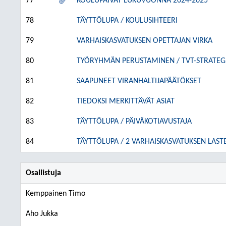
77
KOULUPÄIVÄT LUKUVUONNA 2024-2025
78
TÄYTTÖLUPA / KOULUSIHTEERI
79
VARHAISKASVATUKSEN OPETTAJAN VIRKA
80
TYÖRYHMÄN PERUSTAMINEN / TVT-STRATEG
81
SAAPUNEET VIRANHALTIJAPÄÄTÖKSET
82
TIEDOKSI MERKITTÄVÄT ASIAT
83
TÄYTTÖLUPA / PÄIVÄKOTIAVUSTAJA
84
TÄYTTÖLUPA / 2 VARHAISKASVATUKSEN LAS
Osallistuja
Kemppainen Timo
Aho Jukka