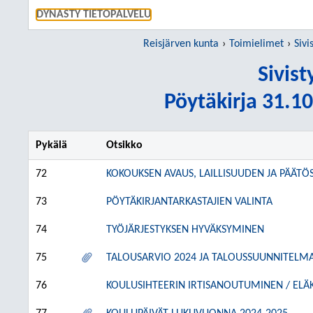
SIIRRY S
DYNASTY TIETOPALVELU
Reisjärven kunta
Toimielimet
Sivi
Sivis
Pöytäkirja 31.10
Pykälä
Otsikko
72
KOKOUKSEN AVAUS, LAILLISUUDEN JA PÄÄT
73
PÖYTÄKIRJANTARKASTAJIEN VALINTA
74
TYÖJÄRJESTYKSEN HYVÄKSYMINEN
75
TALOUSARVIO 2024 JA TALOUSSUUNNITELMA
76
KOULUSIHTEERIN IRTISANOUTUMINEN / ELÄK