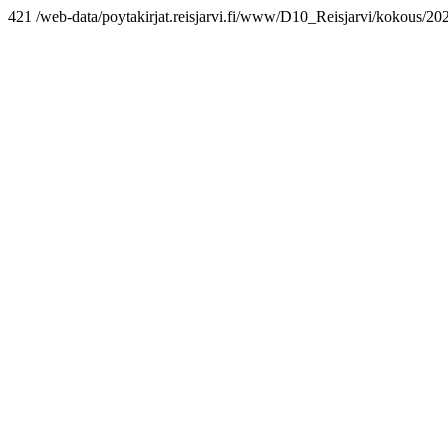
421 /web-data/poytakirjat.reisjarvi.fi/www/D10_Reisjarvi/kokous/